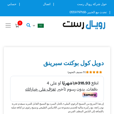
Ski
حول شركة رويال رست
اتصال
حسابي
t
تحدث مع الخبير-0559797168
conten
0
دويل كول بوكتت سبرينق
( 5 تصنيف النجوم)
إن هذا المزيج من النسيج الرغوي المليء بالجل المبرد مع النسيج القابل للتبريد سيقدم تجربة
نوم رائعة، مع ركيزة مثالية للجسم مصنوعة من اللاتيكس الطبيعي ونسيج رغوي ذو كثافة صلبة
بالإضافة إلى النابض المغلف الفردي