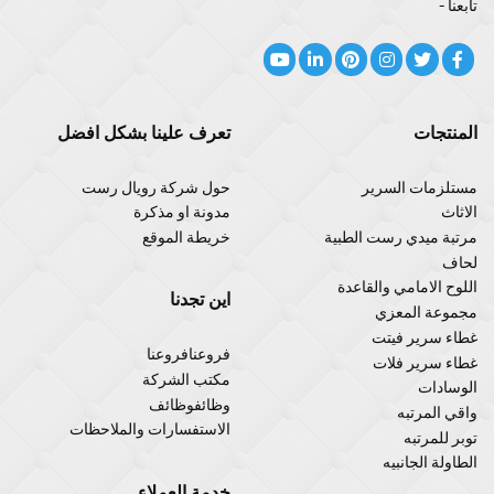
تابعنا -
المنتجات
تعرف علينا بشكل افضل
مستلزمات السرير
حول شركة رويال رست
الاثاث
مدونة او مذكرة
مرتبة ميدي رست الطبية
خريطة الموقع
لحاف
اللوح الامامي والقاعدة
اين تجدنا
مجموعة المعزي
غطاء سرير فيتت
فروعنافروعنا
غطاء سرير فلات
مكتب الشركة
الوسادات
وظائفوظائف
واقي المرتبه
الاستفسارات والملاحظات
توبر للمرتبه
الطاولة الجانبيه
خدمة العملاء