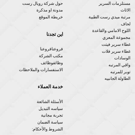
مستلزمات السرير
حول شركة رويال رست
الاثاث
مدونة او مذكرة
مرتبة ميدي رست الطبية
خريطة الموقع
لحاف
اللوح الامامي والقاعدة
اين تجدنا
مجموعة المعزي
غطاء سرير فيتت
فروعنافروعنا
غطاء سرير فلات
مكتب الشركة
الوسادات
وظائفوظائف
واقي المرتبه
الاستفسارات والملاحظات
توبر للمرتبه
الطاولة الجانبيه
خدمة العملاء
الأسئلة الشائعة
سياسه التبديل
تجربة مجانية
سياسة الضمان
الشروط والأحكام: