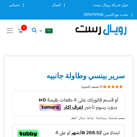
Ski
حول شركة رويال رست
اتصال
حسابي
t
تحدث مع الخبير-0559797168
conten
0
سرير بينسي وطاولة جانبيه
( 5 تصنيف النجوم)
مصمم هندسيًا ومناسبًا تمامًا ليالٍ أفضل.