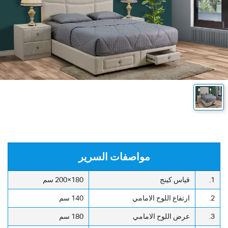
مواصفات السرير
1.
قياس كينج
180×200 سم
2.
ارتفاع اللوح الامامي
140 سم
3.
عرض اللوح الامامي
180 سم