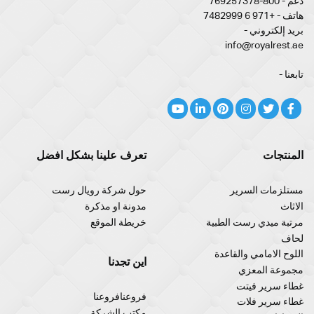
دعم - 800-769257378
هاتف - +971 6 7482999
بريد إلكتروني -
info@royalrest.ae
تابعنا -
المنتجات
تعرف علينا بشكل افضل
مستلزمات السرير
حول شركة رويال رست
الاثاث
مدونة او مذكرة
مرتبة ميدي رست الطبية
خريطة الموقع
لحاف
اللوح الامامي والقاعدة
اين تجدنا
مجموعة المعزي
غطاء سرير فيتت
فروعنافروعنا
غطاء سرير فلات
مكتب الشركة