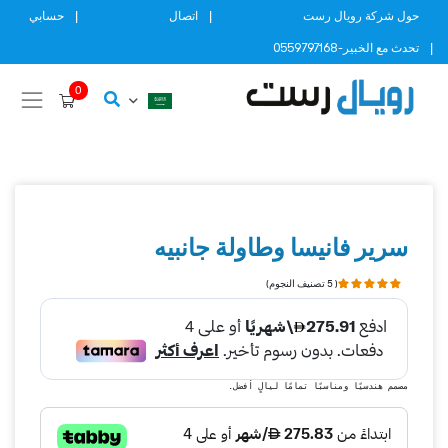
Ski
حول شركة رويال رست
اتصال
حسابي
t
تحدث مع الخبير-0559797168
conten
0
سرير فانيسا وطاولة جانبيه
( 5 تصنيف النجوم)
مصمم هندسيًا ومناسبًا تمامًا ليالٍ أفضل.