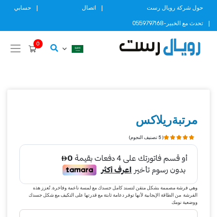
Ski
حول شركة رويال رست
اتصال
حسابي
t
تحدث مع الخبير-0559797168
conten
0
مرتبةريلاكس
( 5 تصنيف النجوم)
وهي فرشة مصممة بشكل متقن لتسند كامل جسدك مع لمسة ناعمة وفاخرة. تُعزز هذه
الفرشة من الطاقة الإيجابية لأنها توفر دعامة ثابتة مع قدرتها على التكيف مع شكل جسدك
ووضعية نومك