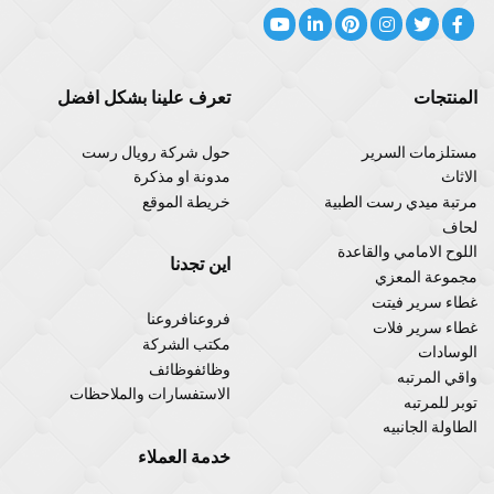
المنتجات
تعرف علينا بشكل افضل
مستلزمات السرير
حول شركة رويال رست
الاثاث
مدونة او مذكرة
مرتبة ميدي رست الطبية
خريطة الموقع
لحاف
اللوح الامامي والقاعدة
اين تجدنا
مجموعة المعزي
غطاء سرير فيتت
فروعنافروعنا
غطاء سرير فلات
مكتب الشركة
الوسادات
وظائفوظائف
واقي المرتبه
الاستفسارات والملاحظات
توبر للمرتبه
الطاولة الجانبيه
خدمة العملاء