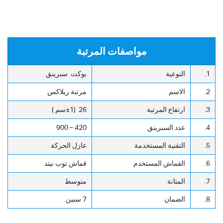
مواصفات المرتبة
1.
النوعية
بوكت سبرينق
2.
الاسم
مرتبة ريلاكس
3.
ارتفاع المرتبة
26 (±1سم )
4.
عدد السبرينق
420 – 900
5.
التقنية المستخدمة
عازل الحركة
6.
القماش المستخدم
قماش توب نيتد
7.
المتانة
متوسط
8.
الضمان
7 سنين